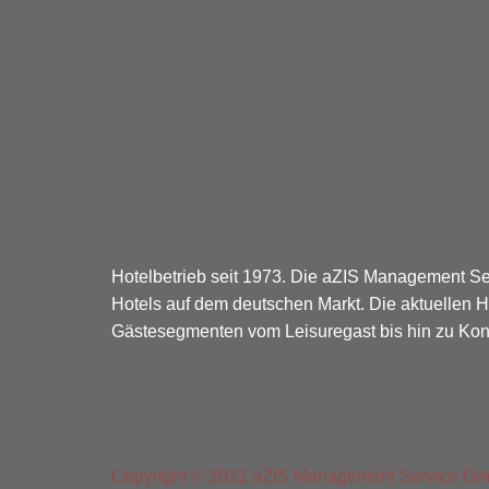
b
t
l
a
e
o
e
e
g
d
o
r
-
r
i
k
p
a
n
-
l
m
-
f
u
i
s
n
-
g
Hotelbetrieb seit 1973. Die aZIS Management Se
Hotels auf dem deutschen Markt. Die aktuellen 
Gästesegmenten vom Leisuregast bis hin zu Kong
Copyright © 2021 aZIS Management Service G