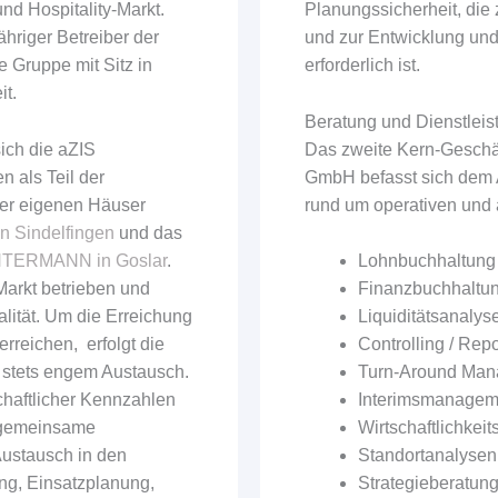
nd Hospitality-Markt.
Planungssicherheit, die 
hriger Betreiber der
und zur Entwicklung un
 Gruppe mit Sitz in
erforderlich ist.
it.
Beratung und Dienstleis
ich die aZIS
Das zweite Kern-Geschä
 als Teil der
GmbH befasst sich dem 
der eigenen Häuser
rund um operativen und a
in Sindelfingen
und das
TERMANN in Goslar
.
Lohnbuchhaltung 
arkt betrieben und
Finanzbuchhaltun
lität. Um die Erreichung
Liquiditätsanaly
rreichen, erfolgt die
Controlling / Repo
 stets engem Austausch.
Turn-Around Ma
chaftlicher Kennzahlen
Interimsmanagem
 gemeinsame
Wirtschaftlichkei
Austausch in den
Standortanalysen
ng, Einsatzplanung,
Strategieberatun