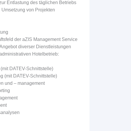
zur Entlastung des täglichen Betriebs
d Umsetzung von Projekten
tung
ftsfeld der aZIS Management Service
Angebot diverser Dienstleistungen
dministrativen Hotelbetrieb:
(mit DATEV-Schnittstelle)
g (mit DATEV-Schnittstelle)
sen und – management
rting
nagement
ent
tsanalysen
g