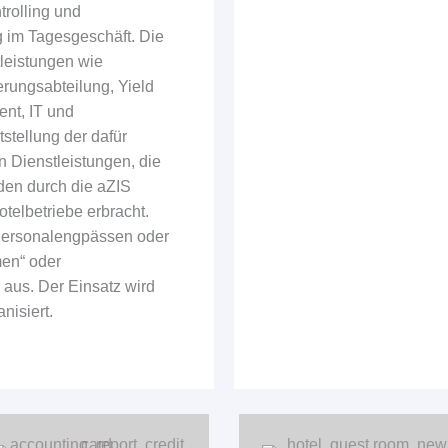
rolling und
g im Tagesgeschäft. Die
tleistungen wie
erungsabteilung, Yield
nt, IT und
stellung der dafür
 Dienstleistungen, die
rden durch die aZIS
elbetriebe erbracht.
 Personalengpässen oder
en“ oder
aus. Der Einsatz wird
nisiert.